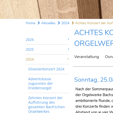
Home
Aktuelles
2024
Achtes Konzert der Auff
ACHTES K
2026
ORGELWE
2025
Veranstaltung
Osna
2024
Silvesterkonzert 2024
Sonntag, 25.0
Adventsbasar
zugunsten der
Friedensorgel
Nach der Sommerpaus
der Orgelwerke Bachs 
Zehntes Konzert der
ambitionierte Runde, 
Aufführung des
drei Konzerte finden 
gesamten Bach’schen
Orgelwerkes
Abstand von je vier W