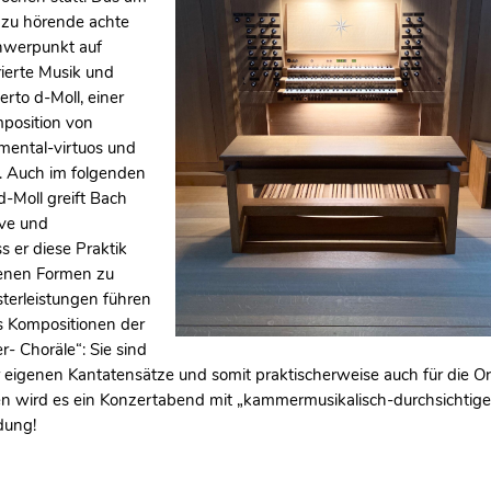
u hörende achte
chwerpunkt auf
rierte Musik und
rto d-Moll, einer
position von
umental-virtuos und
e. Auch im folgenden
-Moll greift Bach
ive und
s er diese Praktik
enen Formen zu
terleistungen führen
s Kompositionen der
- Choräle“: Sie sind
eigenen Kantatensätze und somit praktischerweise auch für die Or
n wird es ein Konzertabend mit „kammermusikalisch-durchsichtige
dung!