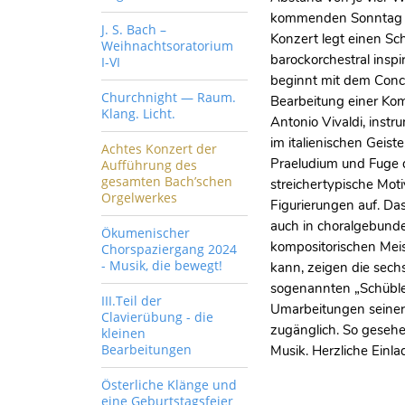
kommenden Sonntag z
J. S. Bach –
Konzert legt einen S
Weihnachtsoratorium
barockorchestral inspi
I-VI
beginnt mit dem Conce
Churchnight — Raum.
Bearbeitung einer Kom
Klang. Licht.
Antonio Vivaldi, instr
im italienischen Geist
Achtes Konzert der
Praeludium und Fuge d
Aufführung des
gesamten Bach’schen
streichertypische Mot
Orgelwerkes
Figurierungen auf. Das
auch in choralgebund
Ökumenischer
kompositorischen Meis
Chorspaziergang 2024
- Musik, die bewegt!
kann, zeigen die sech
sogenannten „Schübler
III.Teil der
Umarbeitungen seiner 
Clavierübung - die
zugänglich. So gesehe
kleinen
Bearbeitungen
Musik. Herzliche Einla
Österliche Klänge und
eine Geburtstagsfeier