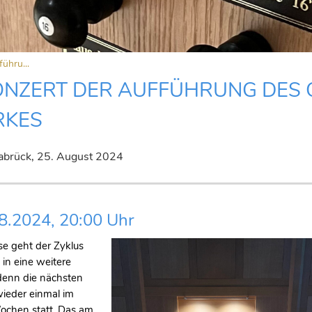
ühru...
ONZERT DER AUFFÜHRUNG DES
RKES
brück,
25. August 2024
8.2024, 20:00 Uhr
e geht der Zyklus
in eine weitere
denn die nächsten
wieder einmal im
ochen statt. Das am