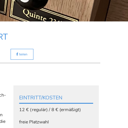
RT
teilen
ch-
EINTRITT/KOSTEN
12 € (regulär) / 8 € (ermäßigt)
en
die
freie Platzwahl