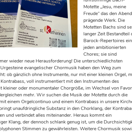
fünfstimmige Bach-
Motette „Jesu, meine
Freude“ das den Aben
prägende Werk. Die
Motetten Bachs sind se
langer Zeit Bestandteil
Barock-Repertoires ei
jeden ambitionierten
Chores; sie sind
mer wieder neue Herausforderung! Die unterschiedlichsten
 Urgesteine evangelischer Chormusik haben den Weg zum
t: ob gänzlich ohne Instrumente, nur mit einer kleinen Orgel, m
 Kontrabass, voll instrumentiert mit den Instrumenten des
it kleiner oder monumentaler Chorgröße, im Wechsel von Favor
ergleichen mehr. Wir suchen die Musik der Motette durch die
 mit einem Orgelcontinuo und einem Kontrabass in unsere Kirch
 bringt unaufdringliche Substanz in den Chorklang, der Kontraba
n und verbindet alles miteinander. Heraus kommt ein
liger Klang, der dennoch schlank genug ist, um die Durchsichtigk
polyphonen Stimmen zu gewährleisten. Weitere Chormusik sowi