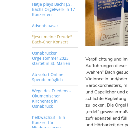
Hatje plays Bach! J.S.
Bachs Orgelwerk in 17
Konzerten
Adventsbasar
"Jesu, meine Freude"
Bach-Chor Konzert
Osnabrücker
Orgelsommer 2023
Verpflichtung und im
startet in St. Marien
Aufführungen dieser
„wahren“ Bach gesuch
Ab sofort Online-
Violoncello und/oder
Spende möglich
Barockorchesters, m
Wege des Friedens -
und Capellchor und d
Ökumenischer
schlichte Begleitung
Kirchentag in
zu locken. Die Orgel
Osnabrück
„erdet“ gewissermaße
hell:wach23 – Ein
zufriedenstellend fül
Konzert für
und Hörbarkeit der 
Niedersachsen