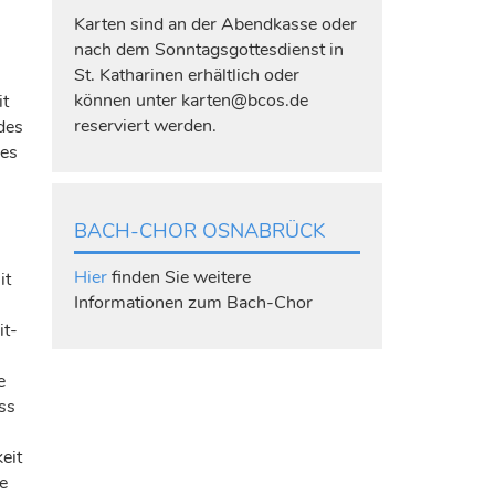
Karten sind an der Abendkasse oder
nach dem Sonntagsgottesdienst in
d
St. Katharinen erhältlich oder
können unter karten@bcos.de
it
reserviert werden.
 des
nes
BACH-CHOR OSNABRÜCK
Hier
finden Sie weitere
it
Informationen zum Bach-Chor
it-
e
ss
eit
e