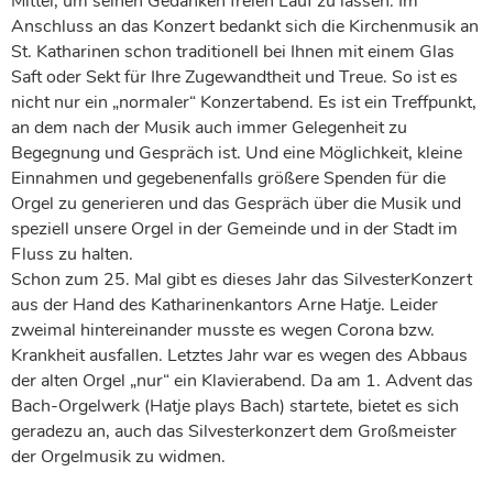
Mittel, um seinen Gedanken freien Lauf zu lassen. Im
Anschluss an das Konzert bedankt sich die Kirchenmusik an
St. Katharinen schon traditionell bei Ihnen mit einem Glas
Saft oder Sekt für Ihre Zugewandtheit und Treue. So ist es
nicht nur ein „normaler“ Konzertabend. Es ist ein Treffpunkt,
an dem nach der Musik auch immer Gelegenheit zu
Begegnung und Gespräch ist. Und eine Möglichkeit, kleine
Einnahmen und gegebenenfalls größere Spenden für die
Orgel zu generieren und das Gespräch über die Musik und
speziell unsere Orgel in der Gemeinde und in der Stadt im
Fluss zu halten.
Schon zum 25. Mal gibt es dieses Jahr das SilvesterKonzert
aus der Hand des Katharinenkantors Arne Hatje. Leider
zweimal hintereinander musste es wegen Corona bzw.
Krankheit ausfallen. Letztes Jahr war es wegen des Abbaus
der alten Orgel „nur“ ein Klavierabend. Da am 1. Advent das
Bach-Orgelwerk (Hatje plays Bach) startete, bietet es sich
geradezu an, auch das Silvesterkonzert dem Großmeister
der Orgelmusik zu widmen.